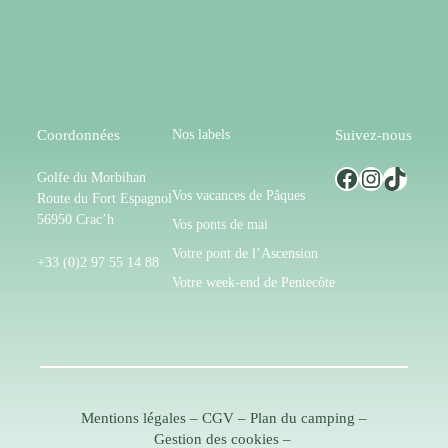
Nos labels
Coordonnées
Suivez-nous
Facebook
Instagram
TikTok
Golfe du Morbihan
Vos vacances de Pâques
Route du Fort Espagnol
56950 Crac’h
Vos ponts de mai
Votre pont de l’Ascension
+33 (0)2 97 55 14 88
Votre week-end de Pentecôte
Mentions légales
–
CGV
–
Plan du camping
–
Gestion des cookies
–