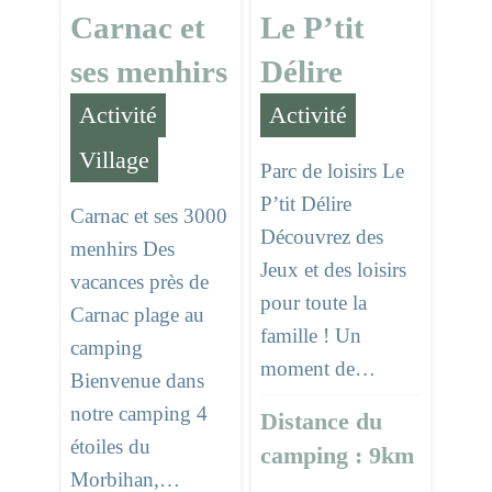
Carnac et
Le P’tit
ses menhirs
Délire
Activité
,
Activité
Village
Parc de loisirs Le
P’tit Délire
Carnac et ses 3000
Découvrez des
menhirs Des
Jeux et des loisirs
vacances près de
pour toute la
Carnac plage au
famille ! Un
camping
moment de…
Bienvenue dans
notre camping 4
Distance du
étoiles du
camping : 9km
Morbihan,…