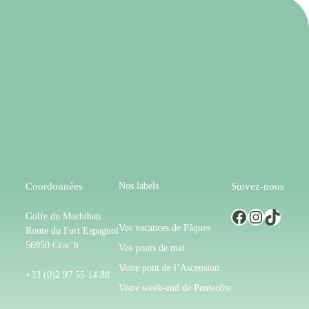
Nos labels
Coordonnées
Suivez-nous
Facebook
Instagram
TikTok
Golfe du Morbihan
Vos vacances de Pâques
Route du Fort Espagnol
56950 Crac’h
Vos ponts de mai
Votre pont de l’Ascension
+33 (0)2 97 55 14 88
Votre week-end de Pentecôte