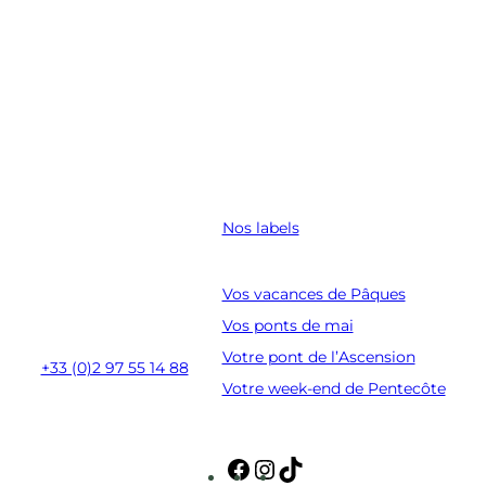
Nos labels
Coordonnées
Golfe du Morbihan
Vos vacances de Pâques
Route du Fort Espagnol
Vos ponts de mai
56950 Crac’h
Votre pont de l’Ascension
+33 (0)2 97 55 14 88
Votre week-end de Pentecôte
Suivez-nous
F
I
T