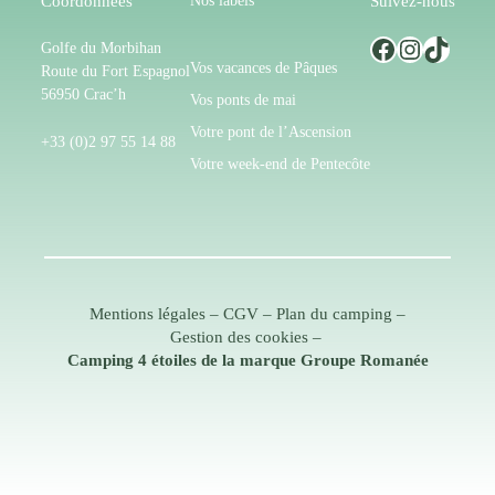
Coordonnées
Suivez-nous
Facebook
Instagram
TikTok
Golfe du Morbihan
Vos vacances de Pâques
Route du Fort Espagnol
56950 Crac’h
Vos ponts de mai
Votre pont de l’Ascension
+33 (0)2 97 55 14 88
Votre week-end de Pentecôte
Mentions légales
–
CGV
–
Plan du camping
–
Gestion des cookies
–
Camping 4 étoiles de la marque Groupe Romanée