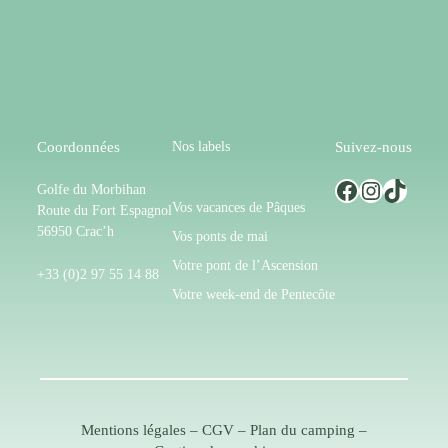
Nos labels
Coordonnées
Suivez-nous
Facebook
Instagram
TikTok
Golfe du Morbihan
Vos vacances de Pâques
Route du Fort Espagnol
56950 Crac’h
Vos ponts de mai
Votre pont de l’Ascension
+33 (0)2 97 55 14 88
Votre week-end de Pentecôte
Mentions légales
–
CGV
–
Plan du camping
–