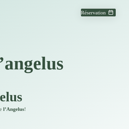
Réservation
L’angelus
elus
de
l’Angelus
!