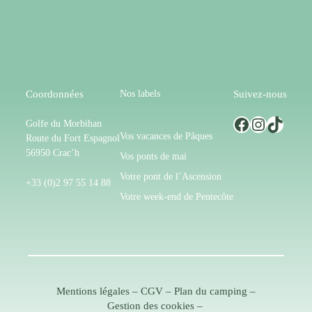
Nos labels
Coordonnées
Suivez-nous
Facebook
Instagram
TikTok
Golfe du Morbihan
Vos vacances de Pâques
Route du Fort Espagnol
56950 Crac’h
Vos ponts de mai
Votre pont de l’Ascension
+33 (0)2 97 55 14 88
Votre week-end de Pentecôte
Mentions légales
–
CGV
–
Plan du camping
–
Gestion des cookies
–