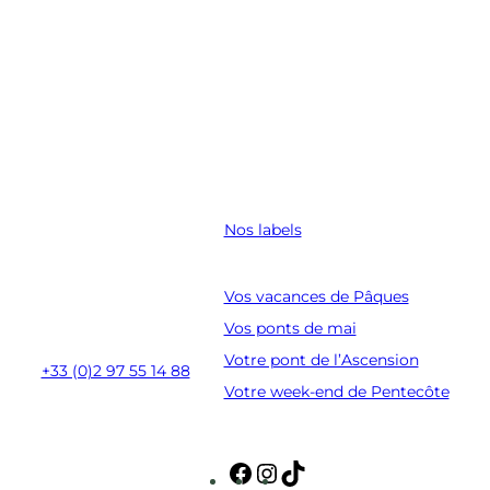
Nos labels
Coordonnées
Golfe du Morbihan
Vos vacances de Pâques
Route du Fort Espagnol
Vos ponts de mai
56950 Crac’h
Votre pont de l’Ascension
+33 (0)2 97 55 14 88
Votre week-end de Pentecôte
Suivez-nous
F
I
T