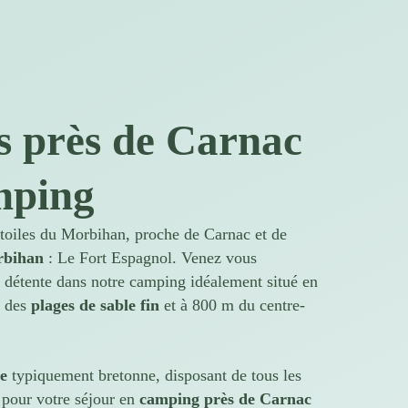
s près de Carnac
mping
toiles du Morbihan, proche de Carnac et de
rbihan
: Le Fort Espagnol. Venez vous
 détente dans notre camping idéalement situé en
m des
plages de sable fin
et à 800 m du centre-
ée
typiquement bretonne, disposant de tous les
pour votre séjour en
camping près de Carnac