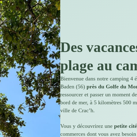
Des vacance
plage au ca
Bienvenue dans notre camping 4 é
Baden (56)
près du
Golfe du Mo
ressourcer et passer un moment de
bord de mer, à 5 kilomètres 500 
ville de Crac’h.
Vous y découvrirez une
petite cit
commerces dont vous avez besoin 