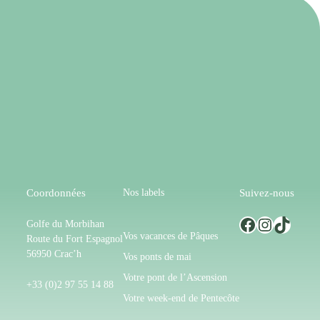
Nos labels
Coordonnées
Suivez-nous
Facebook
Instagram
TikTok
Golfe du Morbihan
Vos vacances de Pâques
Route du Fort Espagnol
56950 Crac’h
Vos ponts de mai
Votre pont de l’Ascension
+33 (0)2 97 55 14 88
Votre week-end de Pentecôte