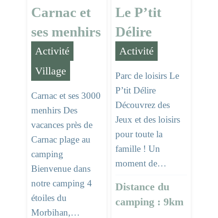
Carnac et
Le P’tit
ses menhirs
Délire
Activité
,
Activité
Village
Parc de loisirs Le
P’tit Délire
Carnac et ses 3000
Découvrez des
menhirs Des
Jeux et des loisirs
vacances près de
pour toute la
Carnac plage au
famille ! Un
camping
moment de…
Bienvenue dans
notre camping 4
Distance du
étoiles du
camping : 9km
Morbihan,…