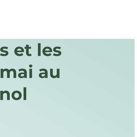
s et les
 mai au
nol