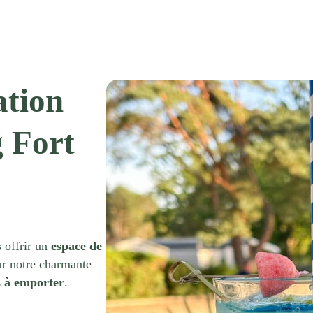
ation
 Fort
 offrir un
espace de
ur notre charmante
s à emporter
.