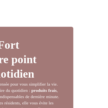
Fort
re point
otidien
ensée pour vous simplifier la vie.
aire du quotidien :
produits frais
,
 indispensables de dernière minute.
 résidents, elle vous évite les