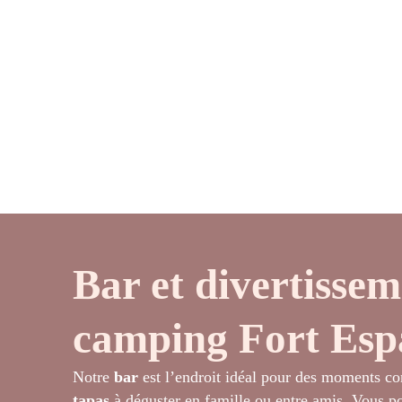
Bar et divertissem
camping Fort Esp
Notre
bar
est l’endroit idéal pour des moments co
tapas
à déguster en famille ou entre amis. Vous 