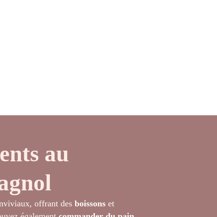
ents au
agnol
nviviaux, offrant des
boissons
et
pouvez également
commander du pain