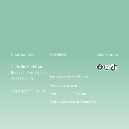
Nos labels
Coordonnées
Suivez-nous
Facebook
Instagram
TikTok
Golfe du Morbihan
Route du Fort Espagnol
Vos vacances de Pâques
56950 Crac’h
Vos ponts de mai
+33 (0)2 97 55 14 88
Votre pont de l’Ascension
Votre week-end de Pentecôte