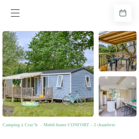
+4
photos
Camping à Crac’h
Mobil-home CONFORT – 2 chambres